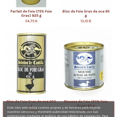
Parfait de Foie (75% Foie
Bloc de Foie Gras de oca 95
Gras) 825 g
g
54,75 €
13,10 €
Bloc de Foie Gras de oca 200
Mousse de Foie (50% Foie
g
Gras) 95 g
Este sitio web utiliza cookies propias y de terceros para mejorar
24,70 €
6,00 €
nuestros servicios y mostrarle publicidad relacionada con sus
preferencias mediante el análisis de sus hábitos de navegación. Para