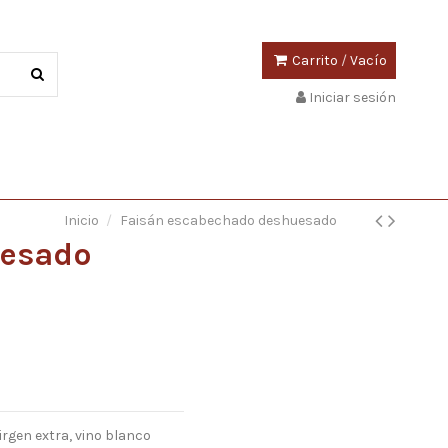
Carrito
/
Vacío
Iniciar sesión
Inicio
Faisán escabechado deshuesado
uesado
irgen extra, vino blanco