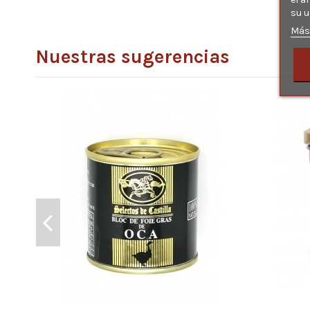
su u
No reviews
Más
Nuestras sugerencias