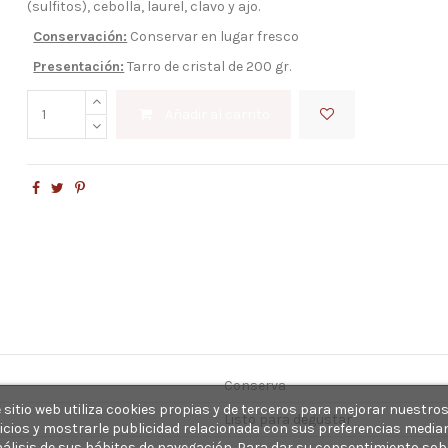
(sulfitos), cebolla, laurel, clavo y ajo.
Conservación:
Conservar en lugar fresco
Presentación:
Tarro de cristal de 200 gr.
Añadir al carrito
Conserva
 sitio web utiliza cookies propias y de terceros para mejorar nuestro
Listo para degustar
icios y mostrarle publicidad relacionada con sus preferencias media
nálisis de sus hábitos de navegación. Para dar su consentimiento sob