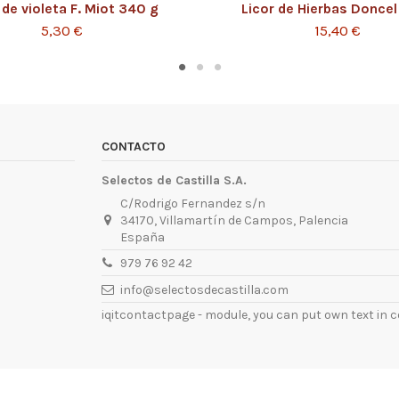
 de violeta F. Miot 340 g
Licor de Hierbas Doncel
5,30 €
15,40 €
CONTACTO
Selectos de Castilla S.A.
C/Rodrigo Fernandez s/n
34170, Villamartín de Campos, Palencia
España
979 76 92 42
info@selectosdecastilla.com
iqitcontactpage - module, you can put own text in c