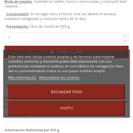
Modo de empleo
: Calentar en sarten, horno o microondas y consumir bien
caliente.
Conservación
: En un lugar seco y fresco. Una vez abierto el envase
mantener refrigerado y consumir antes de 10 días.
Presentación:
Tarro de cristal de 300 g.
Añadir al carrito
Este sitio web utiliza cookies propias y de terceros para mejorar
nuestros servicios y mostrarle publicidad relacionada con sus
preferencias mediante el análisis de sus hábitos de navegación. Para
dar su consentimiento sobre su uso pulse el botón Acepto.
Más información
Personalizar las cookies
RECHAZAR TODO
Descripción
Detalles del producto
ACEPTO
Reviews
(0)
Información Nutricional por 100 g