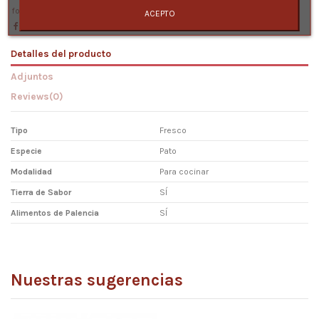
foie gras
foie
hígado graso
ACEPTO
Detalles del producto
Adjuntos
Reviews
(0)
Tipo
Fresco
Especie
Pato
Modalidad
Para cocinar
Tierra de Sabor
SÍ
Alimentos de Palencia
SÍ
Ficha Tec. Foie Gras Desvenado
No reviews
Ficha Técnica Foie Gras Extra Desvenado-FGFD
Descargas (717.59k)
Nuestras sugerencias