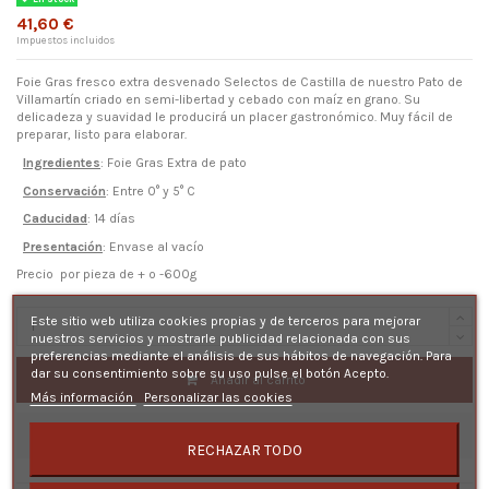
41,60 €
Impuestos incluidos
Foie Gras fresco extra desvenado Selectos de Castilla de nuestro Pato de
Villamartín criado en semi-libertad y cebado con maíz en grano. Su
delicadeza y suavidad le producirá un placer gastronómico. Muy fácil de
preparar, listo para elaborar.
Ingredientes
: Foie Gras Extra de pato
Conservación
: Entre 0° y 5° C
Caducidad
: 14 días
Presentación
: Envase al vacío
Precio por pieza de + o -600g
Este sitio web utiliza cookies propias y de terceros para mejorar
nuestros servicios y mostrarle publicidad relacionada con sus
preferencias mediante el análisis de sus hábitos de navegación. Para
dar su consentimiento sobre su uso pulse el botón Acepto.
Añadir al carrito
Más información
Personalizar las cookies
RECHAZAR TODO